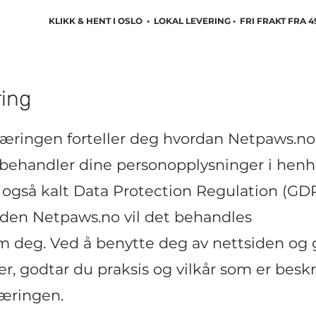
KLIKK & HENT I OSLO • LOKAL LEVERING • FRI FRAKT FRA 4
ing
æringen forteller deg hvordan Netpaws.no
 behandler dine personopplysninger i henho
 også kalt Data Protection Regulation (GD
siden
Netpaws.no
vil det behandles
 deg. Ved å benytte deg av nettsiden og g
r, godtar du praksis og vilkår som er beskr
læringen.