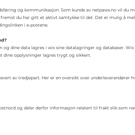
kedsføring og kommunikasjon. Som kunde av netpaws.no vil du m
emst du har gitt et aktivt samtykke til det. Det er mulig å me
ingslinken i e-postene.
ed?
m og dine data lagres i wix sine datalagringer og databaser. Wix
t dine opplysninger lagres trygt og sikkert.
 levert av tredjepart. Her er en oversikt over underleverandører 
tnord og deler derfor informasjon relatert til frakt slik som na