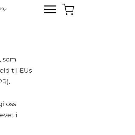
99,-
, som
ld til EUs
PR).
i oss
evet i