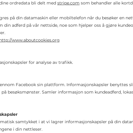
 dine ordredata bli delt med
stripe.com
som behandler alle kortda
gres på din datamaskin eller mobiltelefon når du besøker en net
m din adferd på vår nettside, noe som hjelper oss å gjøre kunde
der.
http://www.aboutcookies.org
sjonskapsler for analyse av trafikk.
jennom Facebook sin plattform. Informasjonskapsler benyttes sli
t på besøksmønster. Samler informasjon som kundeadferd, loka
skapsler
tomatisk samtykket i at vi lagrer informasjonskapsler på din da
ngene i din nettleser.