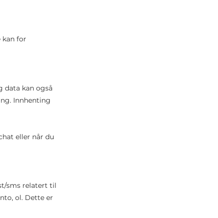
 kan for
g data kan også
ing. Innhenting
hat eller når du
/sms relatert til
o, ol. Dette er