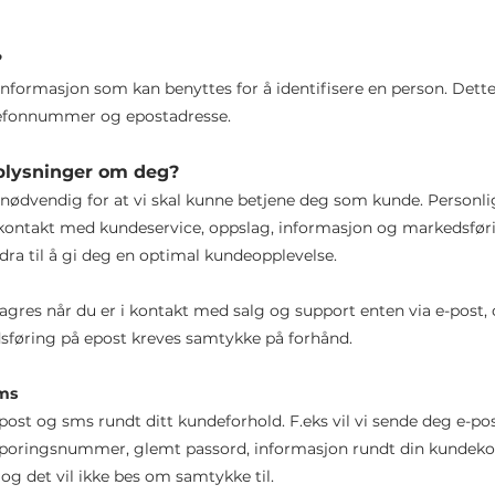
?
informasjon som kan benyttes for å identifisere en person. Dette
elefonnummer og epostadresse.
plysninger om deg?
 nødvendig for at vi skal kunne betjene deg som kunde. Personli
g, kontakt med kundeservice, oppslag, informasjon og markedsfør
dra til å gi deg en optimal kundeopplevelse.
agres når du er i kontakt med salg og support enten via e-post, c
dsføring på epost kreves samtykke på forhånd.
ms
st og sms rundt ditt kundeforhold. F.eks vil vi sende deg e-post
sporingsnummer, glemt passord, informasjon rundt din kundekont
og det vil ikke bes om samtykke til.