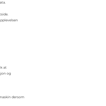
ta.​
tside.
opplevelsen
k at
sjon og
tamaskin dersom