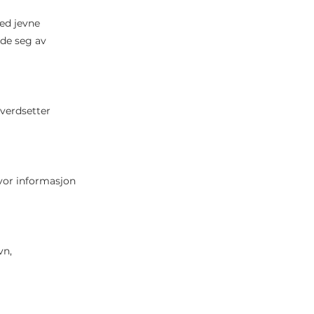
ed jevne
lde seg av
 verdsetter
hvor informasjon
vn,