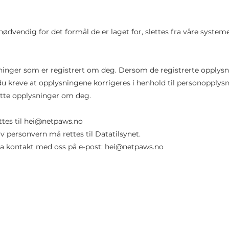
ødvendig for det formål de er laget for, slettes fra våre system
ninger som er registrert om deg. Dersom de registrerte opplysn
n du kreve at opplysningene korrigeres i henhold til personopply
lette opplysninger om deg.
tes til
hei@netpaws.no
v personvern må rettes til Datatilsynet.
a kontakt med oss på e-post:
hei@netpaws.no