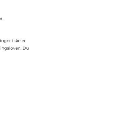
er.
inger ikke er
sningsloven. Du