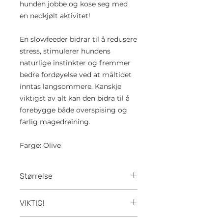
hunden jobbe og kose seg med
en nedkjølt aktivitet!
En slowfeeder bidrar til å redusere
stress, stimulerer hundens
naturlige instinkter og fremmer
bedre fordøyelse ved at måltidet
inntas langsommere. Kanskje
viktigst av alt kan den bidra til å
forebygge både overspising og
farlig magedreining.
Farge: Olive
Størrelse
19 x 19 x 4,5 cm. Rommer opptil
VIKTIG!
3,5 kopper (825 ml) tørrfôr, våtfôr
eller råfôr. Det følger med et