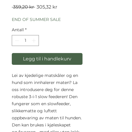
Vanlig
Salgspris
 359,20 kr 
305,32 kr
pris
END OF SUMMER SALE
Antall
*
Legg til i handlekurv
Lei av kjedelige matskåler og en
hund som innhalerer maten? La
oss introdusere deg for denne
robuste 3-i-1 slow feederen! Den
fungerer som en slowfeeder,
slikkematte og luftett
oppbevaring av maten til hunden.
Den kan brukes i kjøleskapet