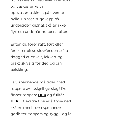
og fryseren - med eller uten lokk,
og vaskes enkelt i
oppvaskmaskinen på øverste
hylle. En stor sugekopp på
undersiden gjør at skålen ikke
flyttes rundt når hunden spiser.
Enten du fôrer rått, tørt eller
ferskt er disse slowfeederne fra
dogged et enkelt, lekkert og
praktisk valg for deg og din
pelskling.
Lag spennende måltider med
toppere av foskjellige slag! Du
finner toppere
HER
og fullfôr
HER
.
Et ekstra tips er å fryse ned
skålen med noen spennede
godbiter, toppers og tygg - og la