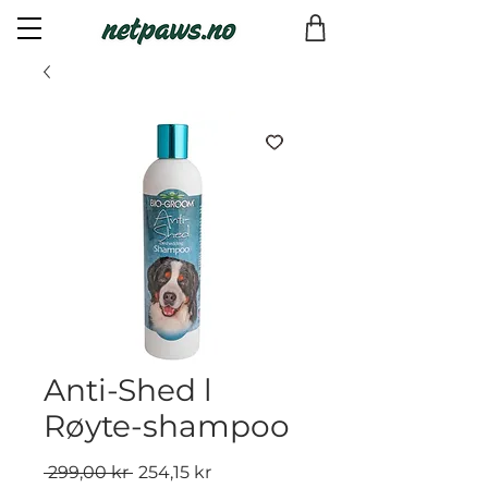
Anti-Shed l
Røyte-shampoo
Vanlig
Salgspris
 299,00 kr 
254,15 kr