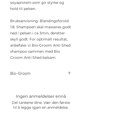
soyaprotein som gir styrke og
hold til pelsen.
Bruksanvisning: Blandingsforold:
1:8. Shampoen skal masseres godt
ned i pelsen i ca 3min, deretter
skyll godt. For optimalt resultat,
anbefaler vi Bio-Groom Anti-Shed
shampoo sammen med Bio
Groom Anti-Shed balsam.
Bio-Groom
Bio-Groom
er et familieeid
amerikansk selskap som leverer
førsteklasses pels- og
Ingen anmeldelser ennå
pleieprodukter til hund og katt.
Del tankene dine. Vær den første
Siden 1971 har Bio-Groom sin
til å legge igjen en anmeldelse.
visjon vært å tilby pels- og