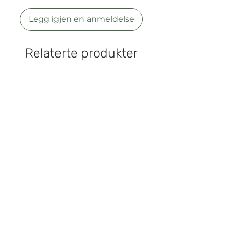
pleieprodukter av høy kvalitet
som både er bra for kjæledyrene
Legg igjen en anmeldelse
våre og miljøet.
Relaterte produkter