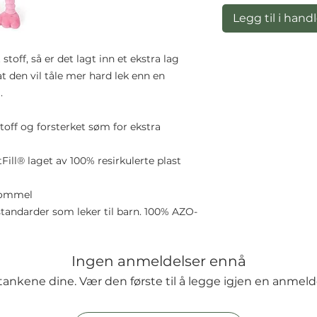
Legg til i hand
stoff, så er det lagt inn et ekstra lag
 den vil tåle mer hard lek enn en
.
toff og forsterket søm for ekstra
ill® laget av 100% resirkulerte plast
trommel
andarder som leker til barn. 100% AZO-
Ingen anmeldelser ennå
tankene dine. Vær den første til å legge igjen en anmeld