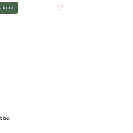
lekurv
else.