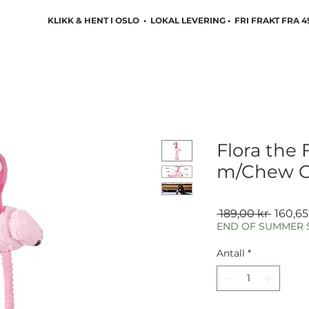
KLIKK & HENT I OSLO • LOKAL LEVERING • FRI FRAKT FRA 4
Flora the
m/Chew G
Vanlig
 189,00 kr 
160,65
pris
END OF SUMMER 
Antall
*