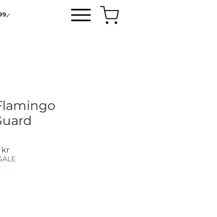
99,-
 Flamingo
uard
Salgspris
 kr
SALE