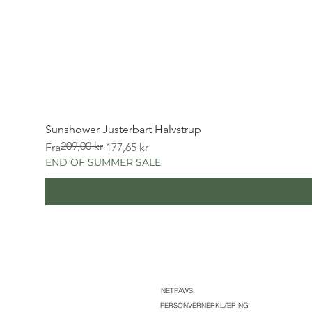
Sunshower Justerbart Halvstrup
209,00 kr
Vanlig pris
Salgspris
Fra
177,65 kr
END OF SUMMER SALE
NETPAWS
PERSONVERNERKLÆRING