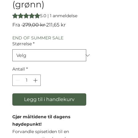
(grønn)
Vurderingen er 5.0 av fem stjerner basert på 1 anmeldelse
5.0 | 1 anmeldelse
Vanlig
Salgspris
Fra
 279,00 kr 
211,65 kr
pris
END OF SUMMER SALE
Størrelse
*
Antall
*
Legg til i handlekurv
Gjør måltidene til dagens
høydepunkt!
Forvandle spisetiden til en