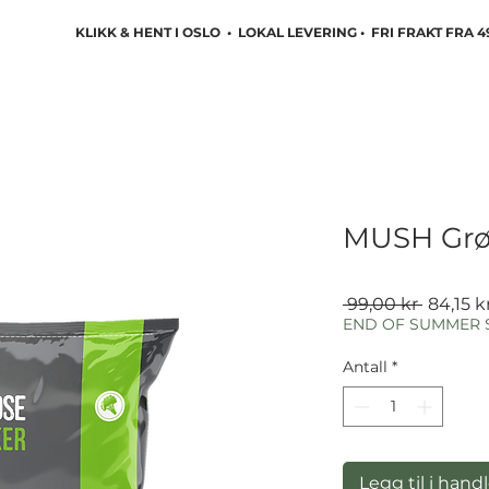
KLIKK & HENT I OSLO • LOKAL LEVERING • FRI FRAKT FRA 4
MUSH Gr
Vanlig
 99,00 kr 
84,15 k
pris
END OF SUMMER 
Antall
*
Legg til i hand