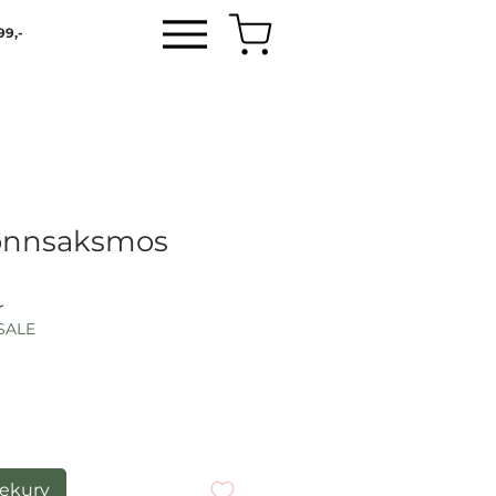
99,-
ønnsaksmos
Salgspris
r
SALE
lekurv