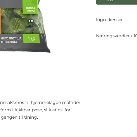
Ingredienser
Isbergsalat, broccol
Næringsverdier / 1
solsikkeolje, cameli
Energi (kJ/kcal): 171
Protein (g): 1.0
Fett (g): 2.1
Kalcium: 0.1
Fosfor: 0.0
Fukt: 92.0
Råaske: 0.4
rønnsaksmos til hjemmelagde måltider.
form i lukkbar pose, slik at du for
gangen til tining.