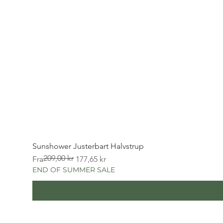
Sunshower Justerbart Halvstrup
209,00 kr
Vanlig pris
Salgspris
Fra
177,65 kr
END OF SUMMER SALE