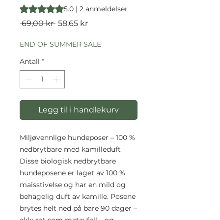
Vurderingen er 5.0 av fem stjerner basert på 2 anmeldelse
5.0 | 2 anmeldelser
Vanlig
Salgspris
 69,00 kr 
58,65 kr
pris
END OF SUMMER SALE
Antall
*
Legg til i handlekurv
Miljøvennlige hundeposer – 100 %
nedbrytbare med kamilleduft
Disse biologisk nedbrytbare
hundeposene er laget av 100 %
maisstivelse og har en mild og
behagelig duft av kamille. Posene
brytes helt ned på bare 90 dager –