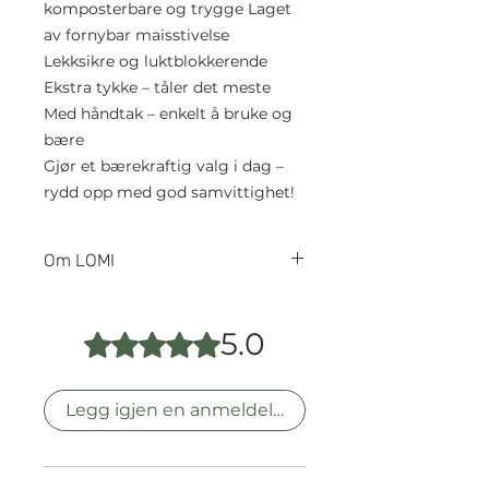
komposterbare og trygge Laget
av fornybar maisstivelse
Lekksikre og luktblokkerende
Ekstra tykke – tåler det meste
Med håndtak – enkelt å bruke og
bære
Gjør et bærekraftig valg i dag –
rydd opp med god samvittighet!
Om LOMI
LOMI ble grunnlagt av to svenske
dyreeiere.
5.0
Gitt 5 av 5 stjerner.
Milou adopterte en fransk bulldog
med hudproblemer. Hun søkte på
markedet, men fant ingen
Legg igjen en anmeldelse
passende naturlige produkter til
hunden sin. Sammen med Elsa,
som eier en border collie-
blanding med sensitiv hud,