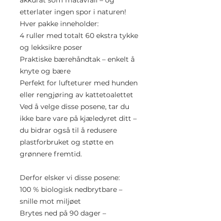
akkurat som matavfall – og
etterlater ingen spor i naturen!
Hver pakke inneholder:
4 ruller med totalt 60 ekstra tykke
og lekksikre poser
Praktiske bærehåndtak – enkelt å
knyte og bære
Perfekt for lufteturer med hunden
eller rengjøring av kattetoalettet
Ved å velge disse posene, tar du
ikke bare vare på kjæledyret ditt –
du bidrar også til å redusere
plastforbruket og støtte en
grønnere fremtid.
Derfor elsker vi disse posene:
100 % biologisk nedbrytbare –
snille mot miljøet
Brytes ned på 90 dager –