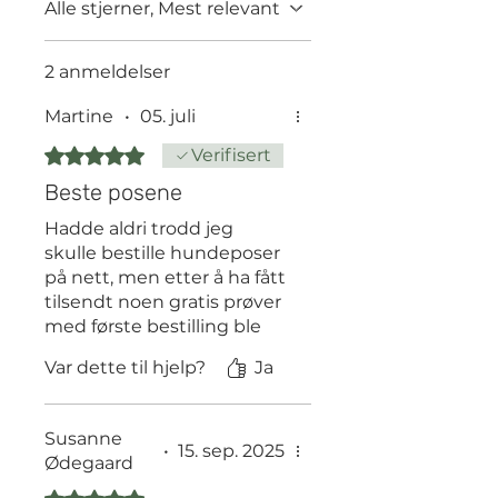
Alle stjerner, Mest relevant
grunnla de LOMI.
- "Vårt mål er å introdusere LOMI-
produkter som et naturlig og
2 anmeldelser
miljøvennlig alternativ til
syntetiske produkter. Etter
Martine
•
05. juli
omfattende forskning har vi nøye
Gitt 5 av 5 stjerner.
Verifisert
valgt naturlige ingredienser av
høyeste kvalitet for å gjøre
Beste posene
kjæledyrets pels sunn og
Hadde aldri trodd jeg
skinnende. Vårt oppdrag er å
redusere karbonavtrykkene våre
skulle bestille hundeposer
på denne planeten."
på nett, men etter å ha fått
tilsendt noen gratis prøver
med første bestilling ble
jeg solgt. Så behagelig lukt
Var dette til hjelp?
Ja
fra disse samt at de er så
lette å åpne sammenlignet
med de fleste andre
Susanne
hundeposer jeg har prøvd i
•
15. sep. 2025
Ødegaard
mine 10+ år som hundeeier
Gitt 5 av 5 stjerner.
🙌