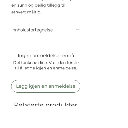
en sunn og deilig tillegg til
ethvert måltid.
Innholdsfortegnelse
Ingredienser:
Vann, villtnorske reinsdyrbein (40
%), gulrøtter*
Ingen anmeldelser ennå
*Økologisk opprinnelse
Del tankene dine. Vær den første
Gjennomsnittlig analyse per 100
til å legge igjen en anmeldelse.
g:
Energi: 5 kcal / 21 KJ
Råprotein: 1,19 %
Legg igjen en anmeldelse
Råaske: 0,11 %
Råfett: <0,50 %
Karbohydrater: <0,3 %
Relaterte produkter
Fuktighet: 97,9 %
Kollagen: 830 mg