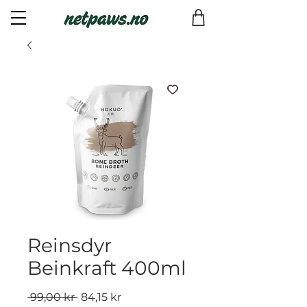
Reinsdyr
Beinkraft 400ml
Vanlig
Salgspris
 99,00 kr 
84,15 kr