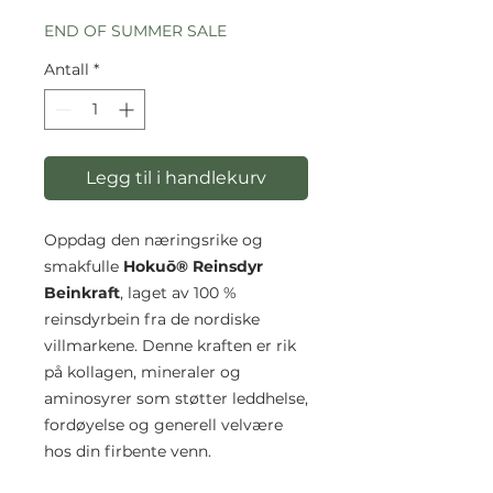
pris
END OF SUMMER SALE
Antall
*
Legg til i handlekurv
Oppdag den næringsrike og
smakfulle
Hokuō® Reinsdyr
Beinkraft
, laget av 100 %
reinsdyrbein fra de nordiske
villmarkene. Denne kraften er rik
på kollagen, mineraler og
aminosyrer som støtter leddhelse,
fordøyelse og generell velvære
hos din firbente venn.​