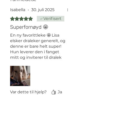
Isabella
•
30. juli 2025
Gitt 5 av 5 stjerner.
Verifisert
Superfornøyd 🤩
En ny favorittleke 🤩 Lisa
elsker draleker generelt, og
denne er bare helt super!
Hun leverer den i fanget
mitt og inviterer til dralek
helt siden første dag 😄
Var dette til hjelp?
Ja
Relaterte produkter