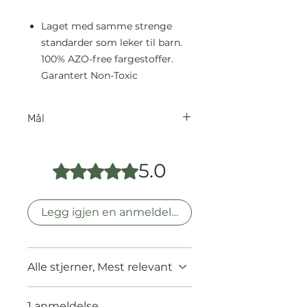
Laget med samme strenge
standarder som leker til barn.
100% AZO-free fargestoffer.
Garantert Non-Toxic
Mål
Stor: Lengde: 39cm
Liten: Lengde: 28cm
5.0
Gitt 5 av 5 stjerner.
Legg igjen en anmeldelse
Alle stjerner, Mest relevant
1 anmeldelse