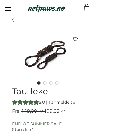
Tau-leke
Vurderingen er 5.0 av fem stjerner basert på 1 anmeldelse
5.0 | 1 anmeldelse
Vanlig
Salgspris
Fra
 149,00 kr 
109,65 kr
pris
END OF SUMMER SALE
Størrelse
*