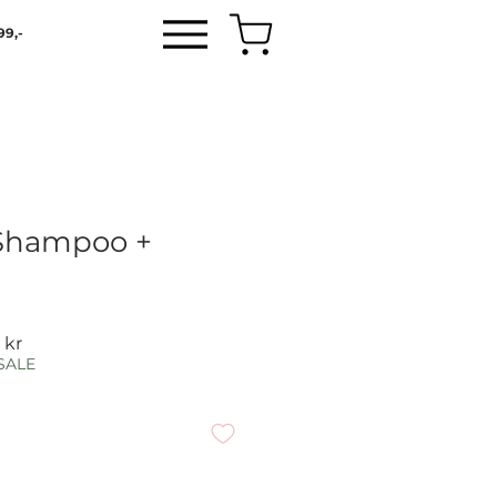
99,-
 Shampoo +
Salgspris
 kr
SALE