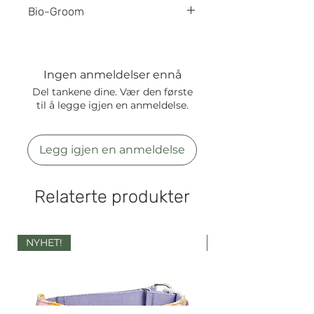
Bio-Groom
Bio-Groom er et familieeid
amerikansk selskap som leverer
førsteklasses pels- og
Ingen anmeldelser ennå
pleieprodukter til hund og katt.
Del tankene dine. Vær den første
Siden 1971 har Bio-Groom sin
til å legge igjen en anmeldelse.
visjon vært å tilby pels- og
pleieprodukter av høy kvalitet
som både er bra for kjæledyrene
Legg igjen en anmeldelse
våre og miljøet.
Relaterte produkter
NYHET!
NYHET!